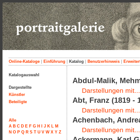
Online-Kataloge
|
Einführung
|
Katalog
|
Benutzerhinweis
|
Erweiter
Katalogauswahl
Abdul-Malik, Meh
Dargestellte
Darstellungen mit...
Künstler
Abt, Franz (1819 - 
Beteiligte
Darstellungen mit...
Achenbach, Andrea
Alle
A
B
C
D
E
F
G
H
I
J
K
L
M
Darstellungen mit...
N
O
P
Q
R
S
T
U
V
W
X
Y
Z
Ackermann, Karl Gu