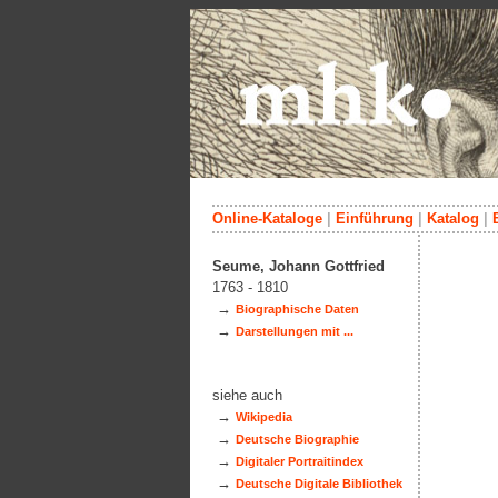
Online-Kataloge
|
Einführung
|
Katalog
|
Seume, Johann Gottfried
1763 - 1810
→
Biographische Daten
→
Darstellungen mit ...
siehe auch
→
Wikipedia
→
Deutsche Biographie
→
Digitaler Portraitindex
→
Deutsche Digitale Bibliothek