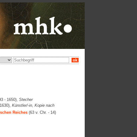
ok
3 - 1650),
Stecher
 1630),
Künstler/-in, Kopie nach
schen Reiches
(63 v. Chr. - 14)