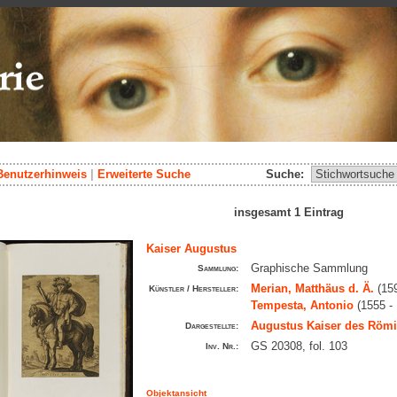
Benutzerhinweis
|
Erweiterte Suche
Suche:
insgesamt 1 Eintrag
Kaiser Augustus
Graphische Sammlung
Sammlung:
Merian, Matthäus d. Ä.
(159
Künstler / Hersteller:
Tempesta, Antonio
(1555 -
Augustus Kaiser des Römi
Dargestellte:
GS 20308, fol. 103
Inv. Nr.:
Objektansicht