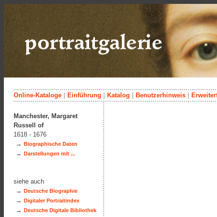
Online-Kataloge
|
Einführung
|
Katalog
|
Benutzerhinweis
|
Erweiter
Manchester, Margaret
Russell of
1618 - 1676
→
Biographische Daten
→
Darstellungen mit ...
siehe auch
→
Deutsche Biographie
→
Digitaler Portraitindex
→
Deutsche Digitale Bibliothek