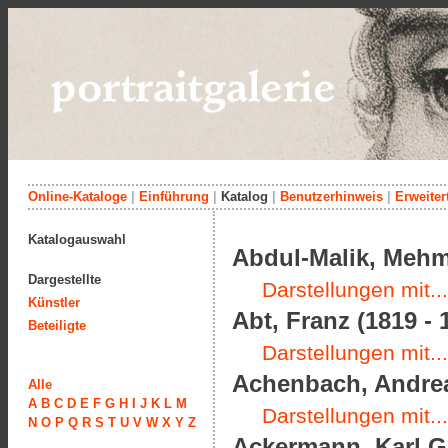
Online-Kataloge
|
Einführung
|
Katalog
|
Benutzerhinweis
|
Erweiter
Katalogauswahl
Abdul-Malik, Meh
Dargestellte
Darstellungen mit...
Künstler
Abt, Franz (1819 - 
Beteiligte
Darstellungen mit...
Achenbach, Andrea
Alle
A
B
C
D
E
F
G
H
I
J
K
L
M
Darstellungen mit...
N
O
P
Q
R
S
T
U
V
W
X
Y
Z
Ackermann, Karl Gu