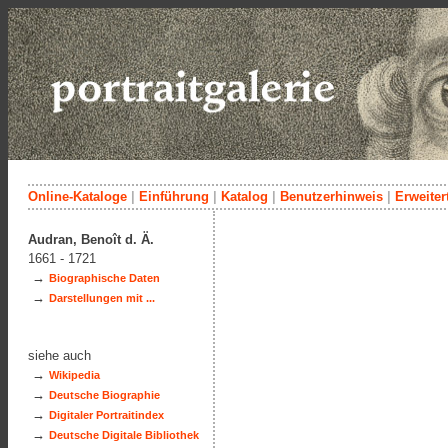
Online-Kataloge
|
Einführung
|
Katalog
|
Benutzerhinweis
|
Erweiter
Audran, Benoît d. Ä.
1661 - 1721
→
Biographische Daten
→
Darstellungen mit ...
siehe auch
→
Wikipedia
→
Deutsche Biographie
→
Digitaler Portraitindex
→
Deutsche Digitale Bibliothek