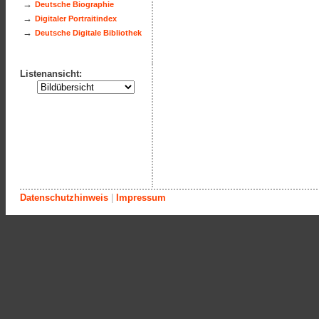
→
Deutsche Biographie
→
Digitaler Portraitindex
→
Deutsche Digitale Bibliothek
Listenansicht:
Datenschutzhinweis
|
Impressum