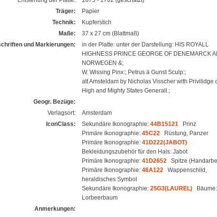
Träger:
Papier
Technik:
Kupferstich
Maße:
37 x 27 cm (Blattmaß)
schriften und Markierungen:
in der Platte: unter der Darstellung: HIS ROYALL
HIGHNESS PRINCE GEORGE OF DENEMARCK 
NORWEGEN &;
W. Wissing Pinx:; Petrus ä Gunst Sculp:;
att Amsteldam by Nicholas Visscher with Privilidge 
High and Mighty States Generall.;
Geogr. Bezüge:
Verlagsort:
Amsterdam
IconClass:
Sekundäre Ikonographie:
44B15121
Prinz
Primäre Ikonographie:
45C22
Rüstung, Panzer
Primäre Ikonographie:
41D222(JABOT)
Bekleidungszubehör für den Hals: Jabot
Primäre Ikonographie:
41D2652
Spitze (Handarbei
Primäre Ikonographie:
46A122
Wappenschild,
heraldisches Symbol
Sekundäre Ikonographie:
25G3(LAUREL)
Bäume:
Lorbeerbaum
Anmerkungen: