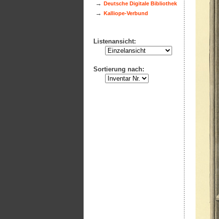
→
Deutsche Digitale Bibliothek
→
Kalliope-Verbund
Listenansicht:
Sortierung nach: