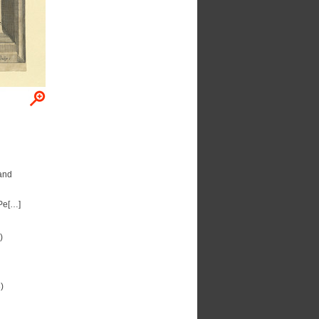
and
 Pe[…]
)
)