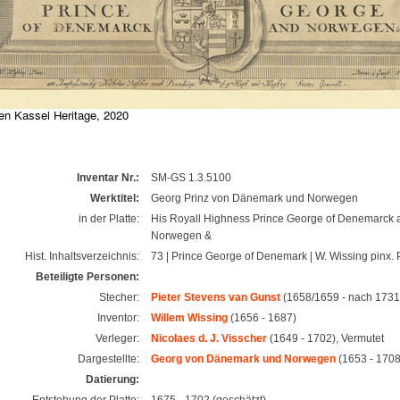
Inventar Nr.:
SM-GS 1.3.5100
Werktitel:
Georg Prinz von Dänemark und Norwegen
in der Platte:
His Royall Highness Prince George of Denemarck 
Norwegen &
Hist. Inhaltsverzeichnis:
73 | Prince George of Denemark | W. Wissing pinx.
Beteiligte Personen:
Stecher:
Pieter Stevens van Gunst
(1658/1659 - nach 1731
Inventor:
Willem Wissing
(1656 - 1687)
Verleger:
Nicolaes d. J. Visscher
(1649 - 1702), Vermutet
Dargestellte:
Georg von Dänemark und Norwegen
(1653 - 1708
Datierung:
Entstehung der Platte:
1675 - 1702 (geschätzt)