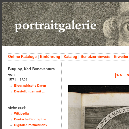
Online-Kataloge
|
Einführung
|
Katalog
|
Benutzerhinweis
|
Erweiter
Buquoy, Karl Bonaventura
|<<
von
1571 - 1621
→
Biographische Daten
→
Darstellungen mit ...
siehe auch
→
Wikipedia
→
Deutsche Biographie
→
Digitaler Portraitindex