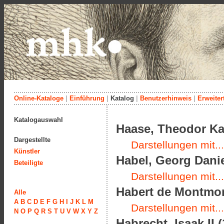
Online-Kataloge
|
Einführung
|
Katalog
|
Benutzerhinweis
|
Erweiter
Katalogauswahl
Haase, Theodor Kar
Dargestellte
Darstellungen mit...
Künstler
Habel, Georg Danie
Beteiligte
Darstellungen mit...
Habert de Montmor,
Alle
A
B
C
D
E
F
G
H
I
J
K
L
M
Darstellungen mit...
N
O
P
Q
R
S
T
U
V
W
X
Y
Z
Habrecht, Isaak II 