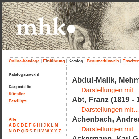
Online-Kataloge
|
Einführung
|
Katalog
|
Benutzerhinweis
|
Erweiter
Katalogauswahl
Abdul-Malik, Meh
Dargestellte
Darstellungen mit...
Künstler
Abt, Franz (1819 - 
Beteiligte
Darstellungen mit...
Achenbach, Andrea
Alle
A
B
C
D
E
F
G
H
I
J
K
L
M
Darstellungen mit...
N
O
P
Q
R
S
T
U
V
W
X
Y
Z
Ackermann, Karl Gu