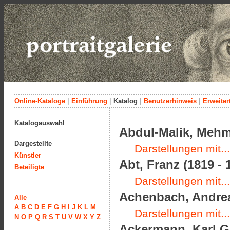
Online-Kataloge
|
Einführung
|
Katalog
|
Benutzerhinweis
|
Erweiter
Katalogauswahl
Abdul-Malik, Meh
Dargestellte
Darstellungen mit...
Künstler
Abt, Franz (1819 - 
Beteiligte
Darstellungen mit...
Achenbach, Andrea
Alle
A
B
C
D
E
F
G
H
I
J
K
L
M
Darstellungen mit...
N
O
P
Q
R
S
T
U
V
W
X
Y
Z
Ackermann, Karl Gu