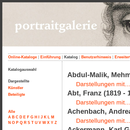
Online-Kataloge
|
Einführung
|
Katalog
|
Benutzerhinweis
|
Erweiter
Katalogauswahl
Abdul-Malik, Meh
Dargestellte
Darstellungen mit...
Künstler
Abt, Franz (1819 - 
Beteiligte
Darstellungen mit...
Achenbach, Andrea
Alle
A
B
C
D
E
F
G
H
I
J
K
L
M
Darstellungen mit...
N
O
P
Q
R
S
T
U
V
W
X
Y
Z
Ackermann, Karl Gu