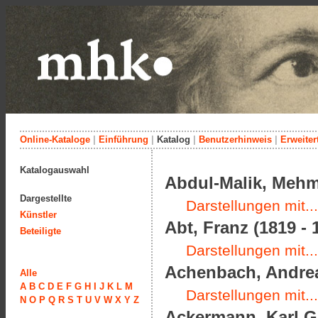
Online-Kataloge
|
Einführung
|
Katalog
|
Benutzerhinweis
|
Erweiter
Katalogauswahl
Abdul-Malik, Meh
Dargestellte
Darstellungen mit...
Künstler
Abt, Franz (1819 - 
Beteiligte
Darstellungen mit...
Achenbach, Andrea
Alle
A
B
C
D
E
F
G
H
I
J
K
L
M
Darstellungen mit...
N
O
P
Q
R
S
T
U
V
W
X
Y
Z
Ackermann, Karl Gu