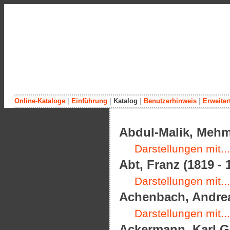
Online-Kataloge
|
Einführung
|
Katalog
|
Benutzerhinweis
|
Erweiter
Katalogauswahl
Abdul-Malik, Meh
Dargestellte
Darstellungen mit...
Künstler
Abt, Franz (1819 - 
Beteiligte
Darstellungen mit...
Achenbach, Andrea
Alle
A
B
C
D
E
F
G
H
I
J
K
L
M
Darstellungen mit...
N
O
P
Q
R
S
T
U
V
W
X
Y
Z
Ackermann, Karl Gu