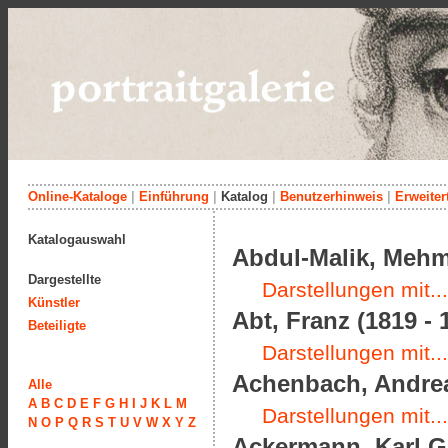
Online-Kataloge
|
Einführung
|
Katalog
|
Benutzerhinweis
|
Erweiter
Katalogauswahl
Abdul-Malik, Meh
Dargestellte
Darstellungen mit...
Künstler
Abt, Franz (1819 - 
Beteiligte
Darstellungen mit...
Achenbach, Andrea
Alle
A
B
C
D
E
F
G
H
I
J
K
L
M
Darstellungen mit...
N
O
P
Q
R
S
T
U
V
W
X
Y
Z
Ackermann, Karl Gu