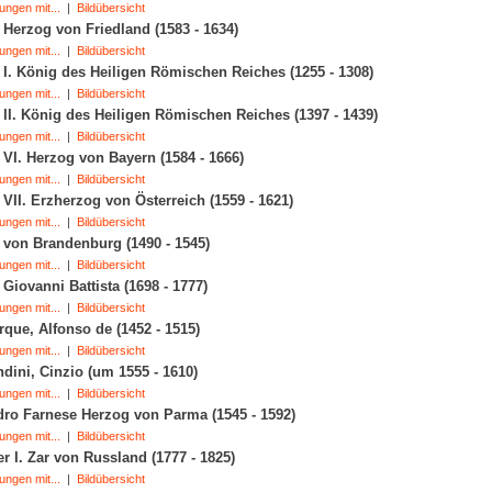
ungen mit...
|
Bildübersicht
 Herzog von Friedland (1583 - 1634)
ungen mit...
|
Bildübersicht
 I. König des Heiligen Römischen Reiches (1255 - 1308)
ungen mit...
|
Bildübersicht
 II. König des Heiligen Römischen Reiches (1397 - 1439)
ungen mit...
|
Bildübersicht
 VI. Herzog von Bayern (1584 - 1666)
ungen mit...
|
Bildübersicht
 VII. Erzherzog von Österreich (1559 - 1621)
ungen mit...
|
Bildübersicht
 von Brandenburg (1490 - 1545)
ungen mit...
|
Bildübersicht
, Giovanni Battista (1698 - 1777)
ungen mit...
|
Bildübersicht
que, Alfonso de (1452 - 1515)
ungen mit...
|
Bildübersicht
dini, Cinzio (um 1555 - 1610)
ungen mit...
|
Bildübersicht
ro Farnese Herzog von Parma (1545 - 1592)
ungen mit...
|
Bildübersicht
r I. Zar von Russland (1777 - 1825)
ungen mit...
|
Bildübersicht