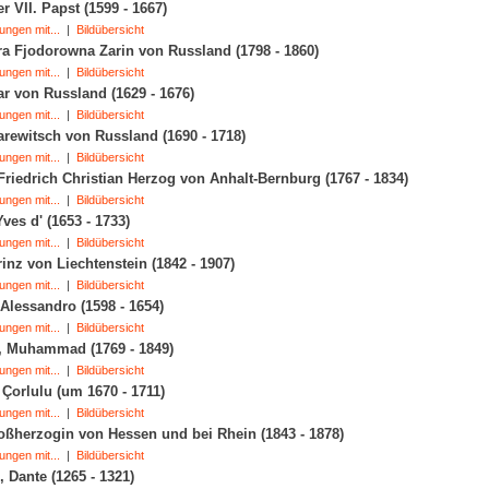
r VII. Papst (1599 - 1667)
ungen mit...
|
Bildübersicht
a Fjodorowna Zarin von Russland (1798 - 1860)
ungen mit...
|
Bildübersicht
ar von Russland (1629 - 1676)
ungen mit...
|
Bildübersicht
arewitsch von Russland (1690 - 1718)
ungen mit...
|
Bildübersicht
Friedrich Christian Herzog von Anhalt-Bernburg (1767 - 1834)
ungen mit...
|
Bildübersicht
Yves d' (1653 - 1733)
ungen mit...
|
Bildübersicht
rinz von Liechtenstein (1842 - 1907)
ungen mit...
|
Bildübersicht
 Alessandro (1598 - 1654)
ungen mit...
|
Bildübersicht
, Muhammad (1769 - 1849)
ungen mit...
|
Bildübersicht
 Çorlulu (um 1670 - 1711)
ungen mit...
|
Bildübersicht
oßherzogin von Hessen und bei Rhein (1843 - 1878)
ungen mit...
|
Bildübersicht
, Dante (1265 - 1321)