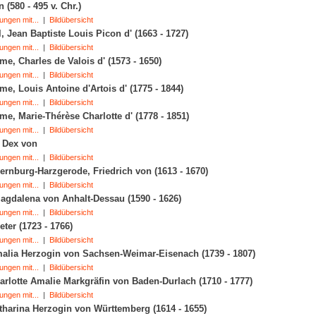
 (580 - 495 v. Chr.)
ungen mit...
|
Bildübersicht
, Jean Baptiste Louis Picon d' (1663 - 1727)
ungen mit...
|
Bildübersicht
e, Charles de Valois d' (1573 - 1650)
ungen mit...
|
Bildübersicht
e, Louis Antoine d'Artois d' (1775 - 1844)
ungen mit...
|
Bildübersicht
e, Marie-Thérèse Charlotte d' (1778 - 1851)
ungen mit...
|
Bildübersicht
 Dex von
ungen mit...
|
Bildübersicht
ernburg-Harzgerode, Friedrich von (1613 - 1670)
ungen mit...
|
Bildübersicht
gdalena von Anhalt-Dessau (1590 - 1626)
ungen mit...
|
Bildübersicht
eter (1723 - 1766)
ungen mit...
|
Bildübersicht
alia Herzogin von Sachsen-Weimar-Eisenach (1739 - 1807)
ungen mit...
|
Bildübersicht
rlotte Amalie Markgräfin von Baden-Durlach (1710 - 1777)
ungen mit...
|
Bildübersicht
harina Herzogin von Württemberg (1614 - 1655)