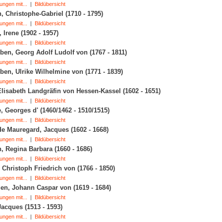
ungen mit...
|
Bildübersicht
n, Christophe-Gabriel (1710 - 1795)
ungen mit...
|
Bildübersicht
 Irene (1902 - 1957)
ungen mit...
|
Bildübersicht
ben, Georg Adolf Ludolf von (1767 - 1811)
ungen mit...
|
Bildübersicht
ben, Ulrike Wilhelmine von (1771 - 1839)
ungen mit...
|
Bildübersicht
lisabeth Landgräfin von Hessen-Kassel (1602 - 1651)
ungen mit...
|
Bildübersicht
 Georges d' (1460/1462 - 1510/1515)
ungen mit...
|
Bildübersicht
e Mauregard, Jacques (1602 - 1668)
ungen mit...
|
Bildübersicht
 Regina Barbara (1660 - 1686)
ungen mit...
|
Bildübersicht
hristoph Friedrich von (1766 - 1850)
ungen mit...
|
Bildübersicht
n, Johann Caspar von (1619 - 1684)
ungen mit...
|
Bildübersicht
acques (1513 - 1593)
ungen mit...
|
Bildübersicht