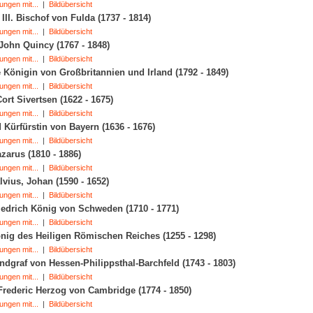
ungen mit...
|
Bildübersicht
 III. Bischof von Fulda (1737 - 1814)
ungen mit...
|
Bildübersicht
ohn Quincy (1767 - 1848)
ungen mit...
|
Bildübersicht
 Königin von Großbritannien und Irland (1792 - 1849)
ungen mit...
|
Bildübersicht
Cort Sivertsen (1622 - 1675)
ungen mit...
|
Bildübersicht
 Kürfürstin von Bayern (1636 - 1676)
ungen mit...
|
Bildübersicht
azarus (1810 - 1886)
ungen mit...
|
Bildübersicht
lvius, Johan (1590 - 1652)
ungen mit...
|
Bildübersicht
iedrich König von Schweden (1710 - 1771)
ungen mit...
|
Bildübersicht
nig des Heiligen Römischen Reiches (1255 - 1298)
ungen mit...
|
Bildübersicht
ndgraf von Hessen-Philippsthal-Barchfeld (1743 - 1803)
ungen mit...
|
Bildübersicht
rederic Herzog von Cambridge (1774 - 1850)
ungen mit...
|
Bildübersicht