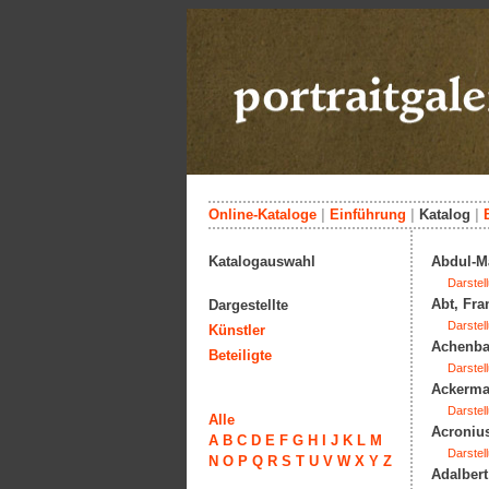
Online-Kataloge
|
Einführung
|
Katalog
|
Katalogauswahl
Abdul-M
Darstell
Abt, Fra
Dargestellte
Darstell
Künstler
Achenbac
Beteiligte
Darstell
Ackerman
Darstell
Alle
Acronius
A
B
C
D
E
F
G
H
I
J
K
L
M
Darstell
N
O
P
Q
R
S
T
U
V
W
X
Y
Z
Adalbert