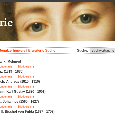
Benutzerhinweis
|
Erweiterte Suche
Suche:
alik, Mehmed
ungen mit...
|
Bildübersicht
nz (1819 - 1885)
ungen mit...
|
Bildübersicht
h, Andreas (1815 - 1910)
ungen mit...
|
Bildübersicht
n, Karl Gustav (1820 - 1901)
ungen mit...
|
Bildübersicht
, Johannes (1565 - 1627)
ungen mit...
|
Bildübersicht
 II. Bischof von Fulda (1697 - 1759)