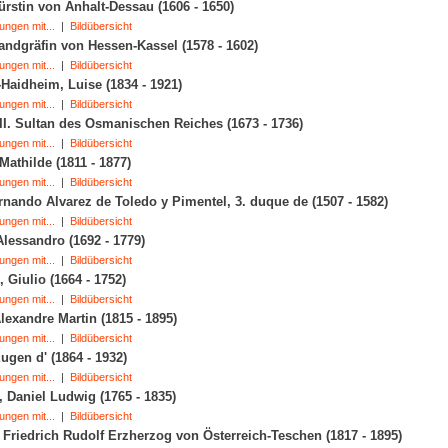
rstin von Anhalt-Dessau (1606 - 1650)
ungen mit...
|
Bildübersicht
ndgräfin von Hessen-Kassel (1578 - 1602)
ungen mit...
|
Bildübersicht
Haidheim, Luise (1834 - 1921)
ungen mit...
|
Bildübersicht
I. Sultan des Osmanischen Reiches (1673 - 1736)
ungen mit...
|
Bildübersicht
Mathilde (1811 - 1877)
ungen mit...
|
Bildübersicht
rnando Alvarez de Toledo y Pimentel, 3. duque de (1507 - 1582)
ungen mit...
|
Bildübersicht
Alessandro (1692 - 1779)
ungen mit...
|
Bildübersicht
, Giulio (1664 - 1752)
ungen mit...
|
Bildübersicht
Alexandre Martin (1815 - 1895)
ungen mit...
|
Bildübersicht
Eugen d' (1864 - 1932)
ungen mit...
|
Bildübersicht
, Daniel Ludwig (1765 - 1835)
ungen mit...
|
Bildübersicht
 Friedrich Rudolf Erzherzog von Österreich-Teschen (1817 - 1895)