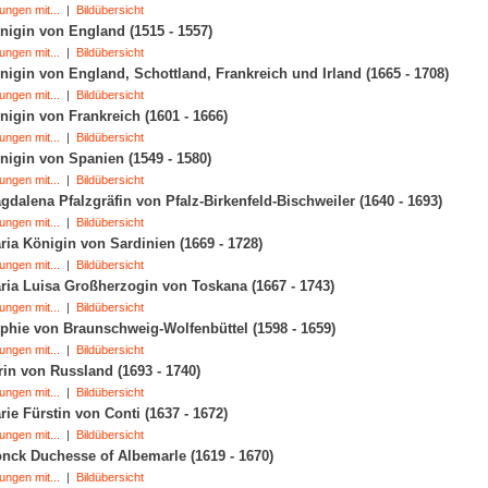
ungen mit...
|
Bildübersicht
igin von England (1515 - 1557)
ungen mit...
|
Bildübersicht
igin von England, Schottland, Frankreich und Irland (1665 - 1708)
ungen mit...
|
Bildübersicht
igin von Frankreich (1601 - 1666)
ungen mit...
|
Bildübersicht
igin von Spanien (1549 - 1580)
ungen mit...
|
Bildübersicht
dalena Pfalzgräfin von Pfalz-Birkenfeld-Bischweiler (1640 - 1693)
ungen mit...
|
Bildübersicht
ia Königin von Sardinien (1669 - 1728)
ungen mit...
|
Bildübersicht
ia Luisa Großherzogin von Toskana (1667 - 1743)
ungen mit...
|
Bildübersicht
hie von Braunschweig-Wolfenbüttel (1598 - 1659)
ungen mit...
|
Bildübersicht
in von Russland (1693 - 1740)
ungen mit...
|
Bildübersicht
ie Fürstin von Conti (1637 - 1672)
ungen mit...
|
Bildübersicht
ck Duchesse of Albemarle (1619 - 1670)
ungen mit...
|
Bildübersicht