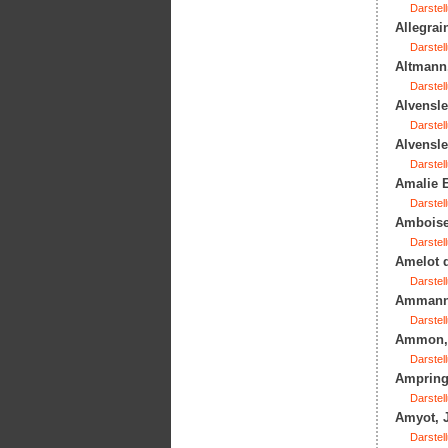
Darstell
Allegrai
Darstell
Altmann,
Darstell
Alvensle
Darstell
Alvensle
Darstell
Amalie E
Darstell
Amboise,
Darstell
Amelot d
Darstell
Ammann,
Darstell
Ammon, C
Darstell
Ampringe
Darstell
Amyot, J
Darstell